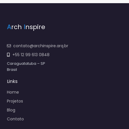
A
rch
I
nspire
contato@archinspire.arq.br
+55 12 99 613 0848
Caraguatatuba – SP
Brasil
Links
Home
Projetos
Blog
Contato