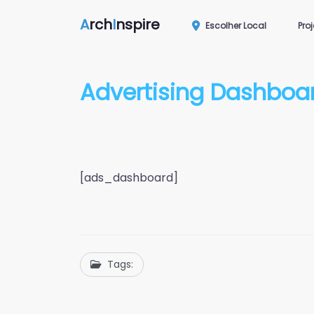
A
rch
I
nspire
Escolher Local
Pro
Advertising Dashboa
[ads_dashboard]
Tags: