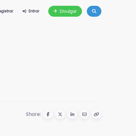
Divulgar
egistrar
Entrar
Share: