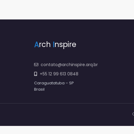
A
rch
I
nspire
contato@archinspire.arq.br
+55 12 99 613 0848
Caraguatatuba – SP
Brasil