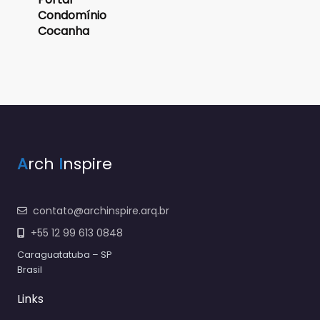
Condomínio
Cocanha
A
rch
I
nspire
contato@archinspire.arq.br
+55 12 99 613 0848
Caraguatatuba – SP
Brasil
Links