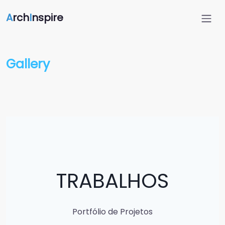
A
rch
I
nspire
Gallery
TRABALHOS
Portfólio de Projetos