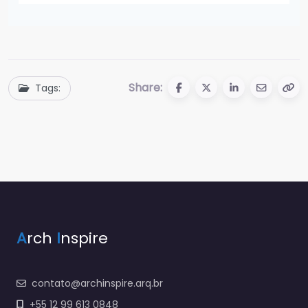
Share:
Tags:
A
rch
I
nspire
contato@archinspire.arq.br
+55 12 99 613 0848