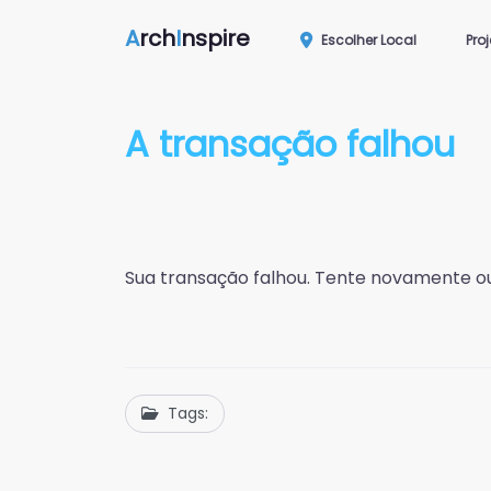
A
rch
I
nspire
Escolher Local
Pro
A transação falhou
Sua transação falhou. Tente novamente ou
Tags: