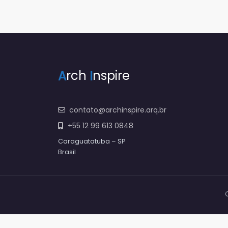
A
rch
I
nspire
contato@archinspire.arq.br
+55 12 99 613 0848
Caraguatatuba – SP
Brasil