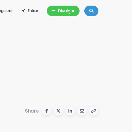
Divulgar
egistrar
Entrar
Share: